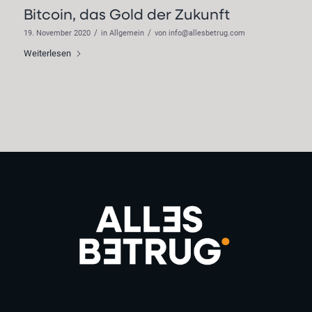
Bitcoin, das Gold der Zukunft
/
/
19. November 2020
in
Allgemein
von
info@allesbetrug.com
Weiterlesen