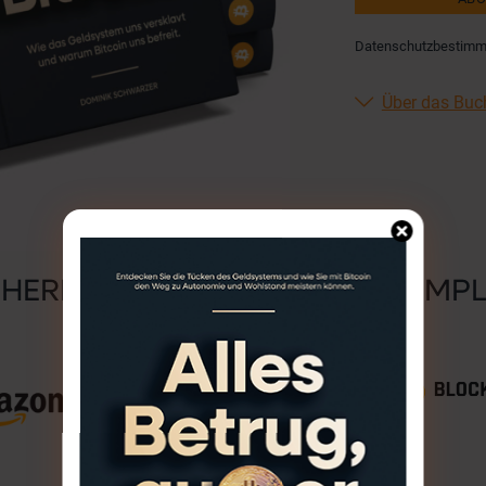
Datenschutzbestim
Über das Buc
CHERN SIE SICH JETZT IHR EXEMPL