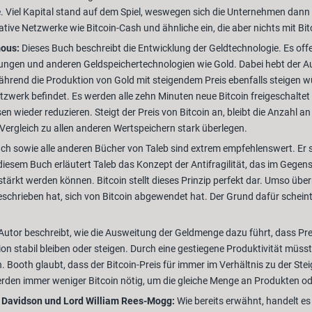
. Viel Kapital stand auf dem Spiel, weswegen sich die Unternehmen dann
ive Netzwerke wie Bitcoin-Cash und ähnliche ein, die aber nichts mit Bit
mous:
Dieses Buch beschreibt die Entwicklung der Geldtechnologie. Es offen
rungen und anderen Geldspeichertechnologien wie Gold. Dabei hebt der Auto
rend die Produktion von Gold mit steigendem Preis ebenfalls steigen würd
etzwerk befindet. Es werden alle zehn Minuten neue Bitcoin freigeschaltet
 wieder reduzieren. Steigt der Preis von Bitcoin an, bleibt die Anzahl an
Vergleich zu allen anderen Wertspeichern stark überlegen.
ch sowie alle anderen Bücher von Taleb sind extrem empfehlenswert. Er sc
iesem Buch erläutert Taleb das Konzept der Antifragilität, das im Gegens
ärkt werden können. Bitcoin stellt dieses Prinzip perfekt dar. Umso über
schrieben hat, sich von Bitcoin abgewendet hat. Der Grund dafür schein
Autor beschreibt, wie die Ausweitung der Geldmenge dazu führt, dass Pr
on stabil bleiben oder steigen. Durch eine gestiegene Produktivität müsst
Booth glaubt, dass der Bitcoin-Preis für immer im Verhältnis zu der Stei
werden immer weniger Bitcoin nötig, um die gleiche Menge an Produkten o
e Davidson und Lord William Rees-Mogg:
Wie bereits erwähnt, handelt es