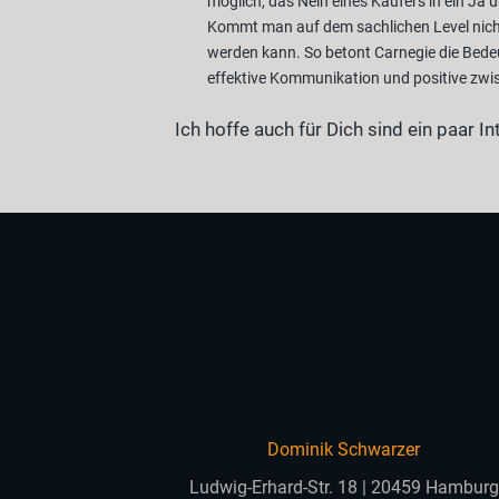
möglich, das Nein eines Käufers in ein Ja
Kommt man auf dem sachlichen Level nicht 
werden kann. So betont Carnegie die Bede
effektive Kommunikation und positive zw
Ich hoffe auch für Dich sind ein paar In
Dominik Schwarzer
Ludwig-Erhard-Str. 18 | 20459 Hamburg