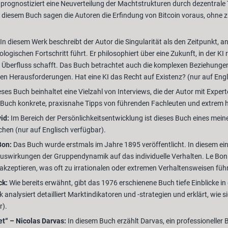
prognostiziert eine Neuverteilung der Machtstrukturen durch dezentrale T
n diesem Buch sagen die Autoren die Erfindung von Bitcoin voraus, ohne z
In diesem Werk beschreibt der Autor die Singularität als den Zeitpunkt
ologischen Fortschritt führt. Er philosophiert über eine Zukunft, in der K
n Überfluss schafft. Das Buch betrachtet auch die komplexen Beziehunge
en Herausforderungen. Hat eine KI das Recht auf Existenz? (nur auf Engl
ses Buch beinhaltet eine Vielzahl von Interviews, die der Autor mit Expe
 Buch konkrete, praxisnahe Tipps von führenden Fachleuten und extrem hi
id:
Im Bereich der Persönlichkeitsentwicklung ist dieses Buch eines meiner
chen (nur auf Englisch verfügbar).
Bon:
Das Buch wurde erstmals im Jahre 1895 veröffentlicht. In diesem ei
irkungen der Gruppendynamik auf das individuelle Verhalten. Le Bon ste
 akzeptieren, was oft zu irrationalen oder extremen Verhaltensweisen führ
ck:
Wie bereits erwähnt, gibt das 1976 erschienene Buch tiefe Einblicke in
analysiert detailliert Marktindikatoren und -strategien und erklärt, wie 
r).
et“ – Nicolas Darvas:
In diesem Buch erzählt Darvas, ein professioneller 