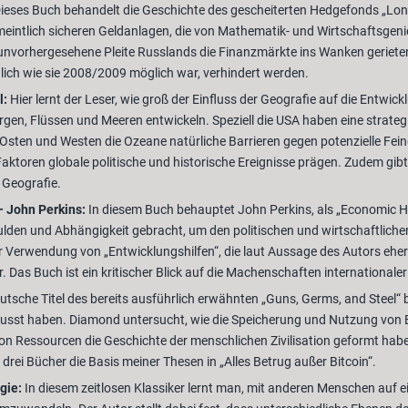
ieses Buch behandelt die Geschichte des gescheiterten Hedgefonds „Lo
meintlich sicheren Geldanlagen, die von Mathematik- und Wirtschaftsgenie
e unvorhergesehene Pleite Russlands die Finanzmärkte ins Wanken gerieten
lich wie sie 2008/2009 möglich war, verhindert werden.
l:
Hier lernt der Leser, wie groß der Einfluss der Geografie auf die Entwick
rgen, Flüssen und Meeren entwickeln. Speziell die USA haben eine strategi
ten und Westen die Ozeane natürliche Barrieren gegen potenzielle Feinde
aktoren globale politische und historische Ereignisse prägen. Zudem gibt 
 Geografie.
 John Perkins:
In diesem Buch behauptet John Perkins, als „Economic Hit
lden und Abhängigkeit gebracht, um den politischen und wirtschaftlichen 
 der Verwendung von „Entwicklungshilfen“, die laut Aussage des Autors eh
 Das Buch ist ein kritischer Blick auf die Machenschaften internationaler 
utsche Titel des bereits ausführlich erwähnten „Guns, Germs, and Steel“ bie
lusst haben. Diamond untersucht, wie die Speicherung und Nutzung von E
on Ressourcen die Geschichte der menschlichen Zivilisation geformt habe
 drei Bücher die Basis meiner Thesen in „Alles Betrug außer Bitcoin“.
gie:
In diesem zeitlosen Klassiker lernt man, mit anderen Menschen auf e