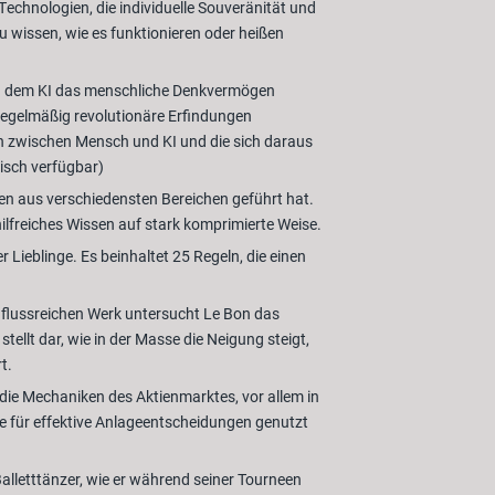
echnologien, die individuelle Souveränität und
u wissen, wie es funktionieren oder heißen
, an dem KI das menschliche Denkvermögen
I regelmäßig revolutionäre Erfindungen
n zwischen Mensch und KI und die sich daraus
isch verfügbar)
rten aus verschiedensten Bereichen geführt hat.
lfreiches Wissen auf stark komprimierte Weise.
 Lieblinge. Es beinhaltet 25 Regeln, die einen
nflussreichen Werk untersucht Le Bon das
llt dar, wie in der Masse die Neigung steigt,
t.
 die Mechaniken des Aktienmarktes, vor allem in
sie für effektive Anlageentscheidungen genutzt
Balletttänzer, wie er während seiner Tourneen