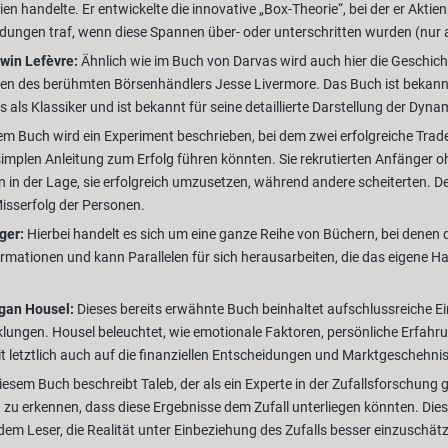
ien handelte. Er entwickelte die innovative „Box-Theorie“, bei der er Ak
dungen traf, wenn diese Spannen über- oder unterschritten wurden (nur a
win Lefèvre:
Ähnlich wie im Buch von Darvas wird auch hier die Geschicht
 Leben des berühmten Börsenhändlers Jesse Livermore. Das Buch ist bekannt 
s als Klassiker und ist bekannt für seine detaillierte Darstellung der Dy
em Buch wird ein Experiment beschrieben, bei dem zwei erfolgreiche Trader
 simplen Anleitung zum Erfolg führen könnten. Sie rekrutierten Anfänger 
n in der Lage, sie erfolgreich umzusetzen, während andere scheiterten. D
Misserfolg der Personen.
ger:
Hierbei handelt es sich um eine ganze Reihe von Büchern, bei denen d
ormationen und kann Parallelen für sich herausarbeiten, die das eigene H
rgan Housel:
Dieses bereits erwähnte Buch beinhaltet aufschlussreiche Ei
klungen. Housel beleuchtet, wie emotionale Faktoren, persönliche Erfahr
 letztlich auch auf die finanziellen Entscheidungen und Marktgeschehnis
iesem Buch beschreibt Taleb, der als ein Experte in der Zufallsforschung gil
t zu erkennen, dass diese Ergebnisse dem Zufall unterliegen könnten. Dies
dem Leser, die Realität unter Einbeziehung des Zufalls besser einzuschät