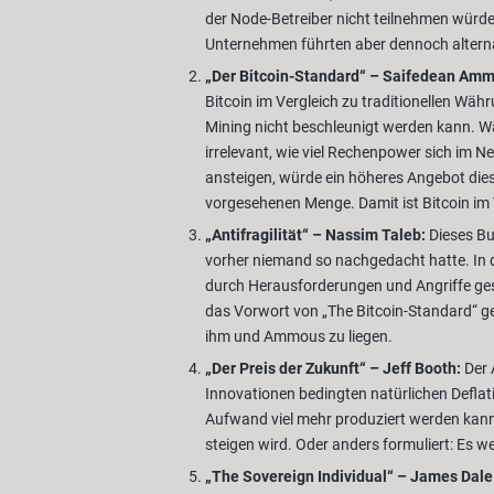
der Node-Betreiber nicht teilnehmen würde
Unternehmen führten aber dennoch alternat
„Der Bitcoin-Standard“ – Saifedean Am
Bitcoin im Vergleich zu traditionellen Wäh
Mining nicht beschleunigt werden kann. Wäh
irrelevant, wie viel Rechenpower sich im N
ansteigen, würde ein höheres Angebot diesen
vorgesehenen Menge. Damit ist Bitcoin im 
„Antifragilität“ – Nassim Taleb:
Dieses Bu
vorher niemand so nachgedacht hatte. In d
durch Herausforderungen und Angriffe gest
das Vorwort von „The Bitcoin-Standard“ ge
ihm und Ammous zu liegen.
„Der Preis der Zukunft“ – Jeff Booth:
Der 
Innovationen bedingten natürlichen Deflati
Aufwand viel mehr produziert werden kann. 
steigen wird. Oder anders formuliert: Es 
„The Sovereign Individual“ – James Dal