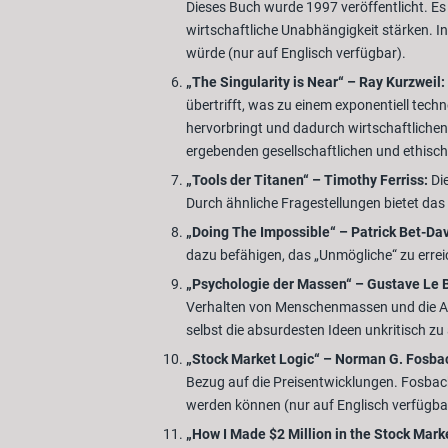
Dieses Buch wurde 1997 veröffentlicht. Es 
wirtschaftliche Unabhängigkeit stärken. I
würde (nur auf Englisch verfügbar).
„The Singularity is Near“ – Ray Kurzweil:
übertrifft, was zu einem exponentiell techn
hervorbringt und dadurch wirtschaftliche
ergebenden gesellschaftlichen und ethisch
„Tools der Titanen“ – Timothy Ferriss:
Die
Durch ähnliche Fragestellungen bietet das
„Doing The Impossible“ – Patrick Bet-Dav
dazu befähigen, das „Unmögliche“ zu errei
„Psychologie der Massen“ – Gustave Le 
Verhalten von Menschenmassen und die Ausw
selbst die absurdesten Ideen unkritisch zu
„Stock Market Logic“ – Norman G. Fosba
Bezug auf die Preisentwicklungen. Fosback 
werden können (nur auf Englisch verfügba
„How I Made $2 Million in the Stock Mark