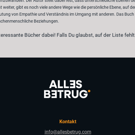
 umzuwandeln. Der Autor stellt dabei fest, dass unterschiedliche Ebenen 
weiter, gibt es noch viele andere Wege wie die persönliche Ebene, auf de
utung von Empathie und Verständnis im Umgang mit anderen. Das Buch is
ischenmenschliche Beziehungen.
teressante Bücher dabei! Falls Du glaubst, auf der Liste fehl
Kontakt
info@allesbetrug.com