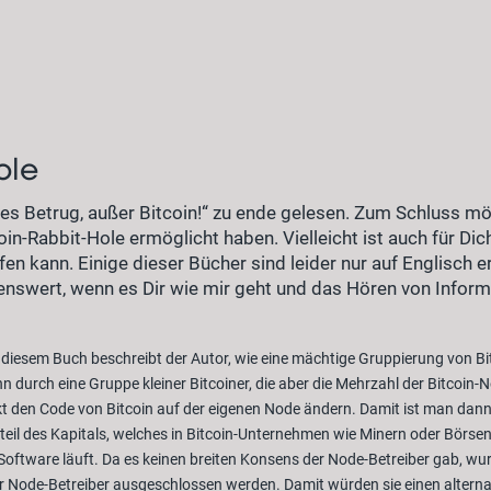
ole
les Betrug, außer Bitcoin!“ zu ende gelesen. Zum Schluss mö
in-Rabbit-Hole ermöglicht haben. Vielleicht ist auch für Dic
fen kann. Einige dieser Bücher sind leider nur auf Englisch 
nswert, wenn es Dir wie mir geht und das Hören von Inform
 diesem Buch beschreibt der Autor, wie eine mächtige Gruppierung von B
 durch eine Gruppe kleiner Bitcoiner, die aber die Mehrzahl der Bitcoin-
nkt den Code von Bitcoin auf der eigenen Node ändern. Damit ist man dann
eil des Kapitals, welches in Bitcoin-Unternehmen wie Minern oder Börsen 
Software läuft. Da es keinen breiten Konsens der Node-Betreiber gab, wu
er Node-Betreiber ausgeschlossen werden. Damit würden sie einen alternat